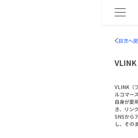
目次へ戻
VLI
VLINK
ルコマー
自身が愛
き、リン
SNSか
し、その