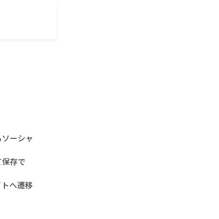
？
るソーシャ
て保存で
イトへ遷移